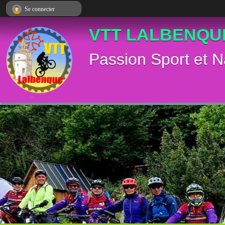
Panneau de gestion des cookies
Se connecter
VTT LALBENQU
Passion Sport et N