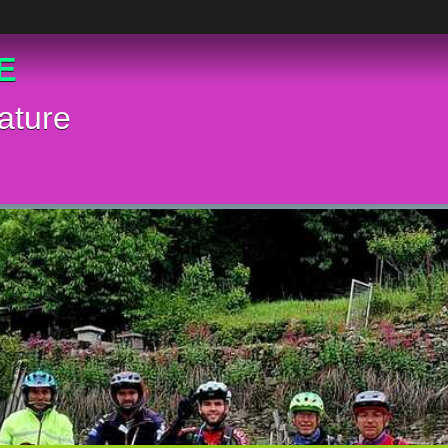
E
ature